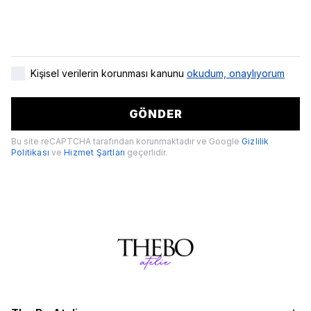
Kişisel verilerin korunması kanunu
okudum, onaylıyorum
GÖNDER
Bu site reCAPTCHA tarafından korunmaktadır ve Google
Gizlilik
Politikası
ve
Hizmet Şartları
geçerlidir.